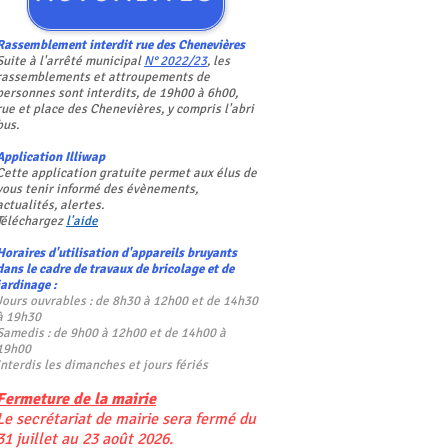
R
assemblement interdit rue des Chenevières
Suite à l'arrêté municipal
N° 2022/23
, les
rassemblements et attroupements de
personnes sont interdits, de 19h00 à 6h00,
rue et place des Chenevières, y compris l'abri
bus.
Application Illiwap
Cette application gratuite permet aux élus de
vous tenir informé des évènements,
actualités, alertes.
Téléchargez
l'aide
Horaires d'utilisation d'appareils bruyants
dans le cadre de travaux de bricolage et de
jardinage :
Jours ouvrables : de 8h30 à 12h00 et de 14h30
à 19h30
Samedis : de 9h00 à 12h00 et de 14h00 à
19h00
Interdis les dimanches et jours fériés
Fermeture de la mairie
Le secrétariat de mairie sera fermé du
31 juillet au 23 août 2026.