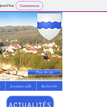
jourd'hui.
Commencez
Plan du site
s
Location salle
Recherche
ACTUALITÉS