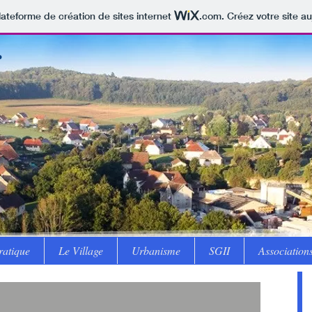
lateforme de création de sites internet
.com
. Créez votre site au
r
ratique
Le Village
Urbanisme
SGII
Association