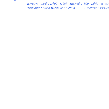
Horaires
:
Lundi : 13h00 - 15h30
Mercredi : 9h00 - 12h00
et sur
Webmaster : Bruno Martin 0627599836 Hébergeur :
www.wi