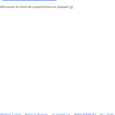
Retrouvez le livret de présentation en cliquant
ici
Mentions Légales
:
Mairie de Bermont 10, Grande rue 90400 BERMONT
Tél : 03 8