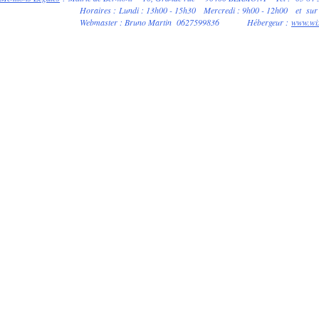
Horaires
:
Lundi : 13h00 - 15h30
Mercredi : 9h00 - 12h00
et sur
Webmaster : Bruno Martin 0627599836 Hébergeur :
www.wi