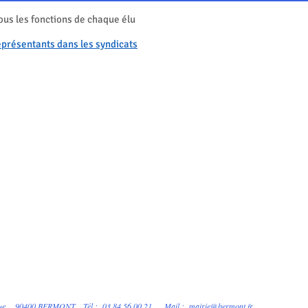
us les fonctions de chaque élu
présentants dans les syndicats
de rue 90400 BERMONT
Tél : 03 84 56 00 21 Mail :
mairie@bermont.fr