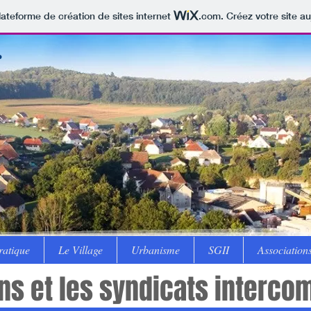
lateforme de création de sites internet
.com
. Créez votre site au
r
ratique
Le Village
Urbanisme
SGII
Association
s et les syn
dicats interc