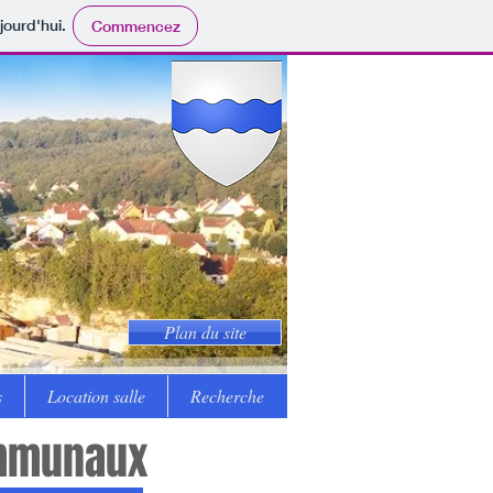
jourd'hui.
Commencez
Plan du site
s
Location salle
Recherche
ommunaux