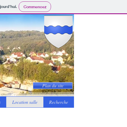
jourd'hui.
Commencez
Plan du site
s
Location salle
Recherche