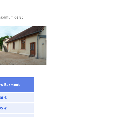
 maximum de 85
rs Bermont
60 €
05 €