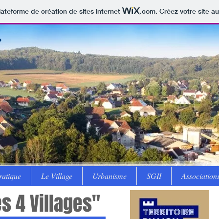
lateforme de création de sites internet
.com
. Créez votre site au
r
ratique
Le Village
Urbanisme
SGII
Association
s 4 Villages"